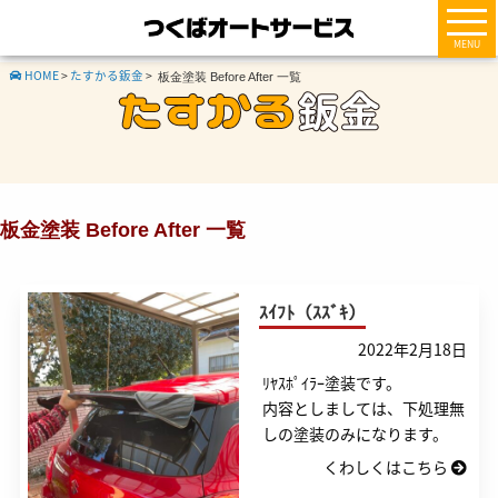
MENU
HOME
>
たすかる鈑金
>
板金塗装 Before After 一覧
たすかる車検
たすかる鈑金
板金塗装 Before After 一覧
たすかる修理整備
たすかる保険
ｽｲﾌﾄ（ｽｽﾞｷ）
2022年2月18日
たすかる車両販売
ﾘﾔｽﾎﾟｲﾗｰ塗装です。
内容としましては、下処理無
しの塗装のみになります。
会社概要
くわしくはこちら