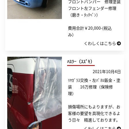
フロントバンパー 修理塗装
フロント左フェンダー修理
（磨き・ﾀｯﾁﾍﾟﾝ）
費用合計￥20,000-(税込
み）
くわしくはこちら
ﾊｽﾗｰ（ｽｽﾞｷ）
2021年10月4日
ﾘﾔｶﾞﾗｽ交換・左ﾊﾟﾈﾙ鈑金・塗
装 16万修理（保険修
理）
損傷場所にもよりますが、お
客様の要望を具現化できるよ
う日々 精進しております。
くわしくはこちら